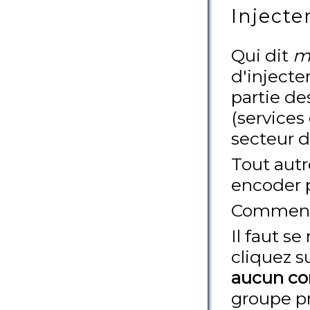
Injecte
Qui dit
m
d'injecte
partie de
(services
secteur d
Tout autr
encoder p
Comment
Il faut s
cliquez s
aucun co
groupe pr