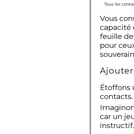
Vous cons
capacité 
feuille d
pour ceux
souverain
Ajouter
Étoffons 
contacts.
Imaginons
car un je
instructif