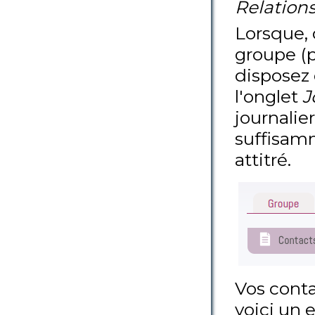
Relation
Lorsque, 
groupe (p
disposez
l'onglet
J
journalier
suffisamm
attitré.
Vos conta
voici un 