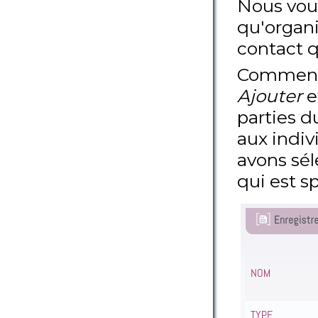
Nous voul
qu'organi
contact q
Commenço
Ajouter
e
parties d
aux indiv
avons sé
qui est s