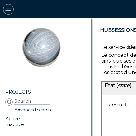
HUBSESSION
Le service
‹ide
Le concept de
ainsi que ses 
dans HubSessi
Les états d’un
État (
state
)
PROJECTS
created
Advanced search...
Active
Inactive