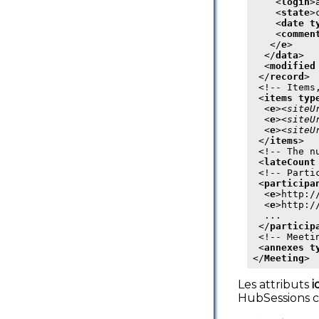
    <
login
>
    <
state
>
    <
date
t
    <
commen
   </
e
>

  </
data
>

  <
modified
 </
record
>

 <!-- Items
 <
items
typ
  <
e
><
site
U
  <
e
><
site
U
  <
e
><
site
U
 </
items
>

 <!-- The n
 <
lateCount
 <!-- Partic
 <
participa
  <
e
>http:/
  <
e
>http:/
  ...

 </
particip
 <!-- Meetin
 <
annexes
t
</
Meeting
>
Les attributs
i
HubSessions c