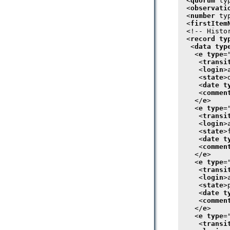
 <
quorum
 ty
 <
observati
 <
number
 ty
 <
firstItem
 <!-- Histor
 <
record
ty
  <
data
typ
   <
e
type
=
    <
transi
    <
login
>
    <
state
>
    <
date
t
    <
commen
   </
e
>

   <
e
type
=
    <
transi
    <
login
>
    <
state
>
    <
date
t
    <
commen
   </
e
>

   <
e
type
=
    <
transi
    <
login
>
    <
state
>
    <
date
t
    <
commen
   </
e
>

   <
e
type
=
    <
transi