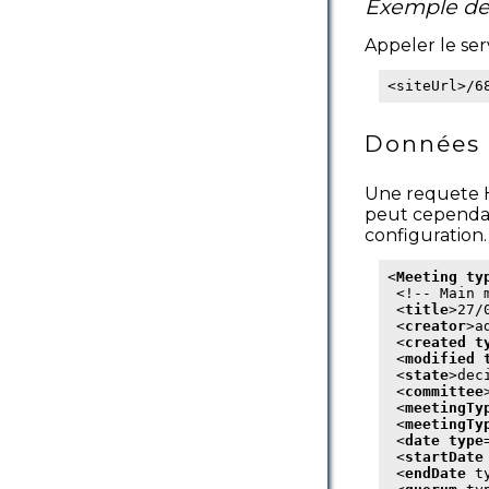
Exemple de
Appeler le ser
<siteUrl>/6
Données 
Une requete H
peut cependan
configuration.
<
Meeting
ty
 <!-- Main m
 <
title
>27/
 <
creator
>a
 <
created
t
 <
modified
 <
state
>dec
 <
committee
 <
meetingTy
 <
meetingTy
 <
date
type
 <
startDate
 <
endDate
 t