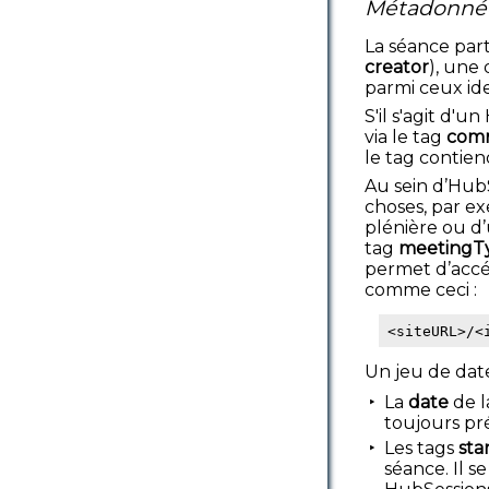
Métadonnée
La séance par
creator
), une
parmi ceux ide
S'il s'agit d'
via le tag
com
le tag contiend
Au sein d’Hub
choses, par ex
plénière ou d’
tag
meetingT
permet d’accéd
comme ceci :
<siteURL>/<
Un jeu de date
La
date
de l
toujours pr
Les tags
sta
séance. Il s