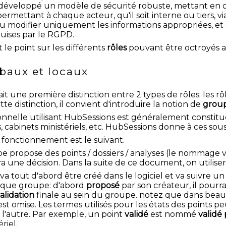
 développé un modèle de sécurité robuste, mettant en
permettant à chaque acteur, qu'il soit interne ou tiers, vi
u modifier uniquement les informations appropriées, et c
quises par le RGPD.
 le point sur les différents
rôles
pouvant être octroyés aux
baux et locaux
it une première distinction entre 2 types de rôles: les rô
te distinction, il convient d'introduire la notion de
grou
ionnelle utilisant HubSessions est généralement constitué
 cabinets ministériels, etc. HubSessions donne à ces so
 fonctionnement est le suivant.
propose des points / dossiers / analyses (le nommage va
ra une décision. Dans la suite de ce document, on utilise
a tout d'abord être créé dans le logiciel et va suivre u
aque groupe: d'abord
proposé
par son créateur, il pourr
alidation
finale au sein du groupe. notez que dans beau
est omise. Les termes utilisés pour les états des point
 l'autre. Par exemple, un point
validé
est nommé
validé 
riel.