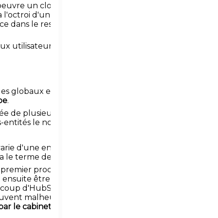
 oeuvre un cloisonnement des
a l'octroi d'un ou plusieurs
rôles
, de
e dans le respect de la confidentialité et
 utilisateurs du logiciel.
les globaux et les rôles locaux. Avant
pe
.
e de plusieurs sous-entités: services,
us-entités le nom générique de
groupe
.
rie d'une entité à l'autre) pour lesquels
ra le terme de
point
.
n premier processus de validation interne
a ensuite être
prévalidé
pour ensuite faire
coup d'HubSessions, l'étape de
s peuvent malheureusement varier d'un
par le cabinet
si le groupe représente un