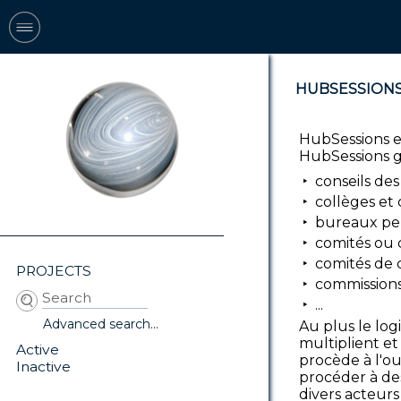
HUBSESSION
HubSessions es
HubSessions gè
conseils des
collèges et
bureaux perm
comités ou c
comités de c
PROJECTS
commissions
...
Advanced search...
Au plus le log
multiplient et 
Active
procède à l'ou
Inactive
procéder à des
divers acteurs