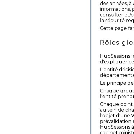
des années, à
informations, 
consulter et/o
la sécurité re
Cette page fait
Rôles glo
HubSessions fa
d'expliquer cet
L'entité décis
départements,
Le principe de
Chaque groupe 
l'entité prend
Chaque point v
au sein de ch
l'objet d'une
v
prévalidation 
HubSessions à
cabinet ministé