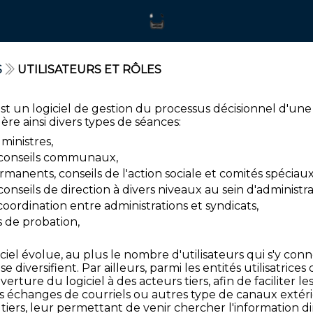
S
UTILISATEURS ET RÔLES
t un logiciel de gestion du processus décisionnel d'une 
re ainsi divers types de séances:
 ministres,
 conseils communaux,
anents, conseils de l'action sociale et comités spéciaux
onseils de direction à divers niveaux au sein d'administra
oordination entre administrations et syndicats,
 de probation,
iciel évolue, au plus le nombre d'utilisateurs qui s'y c
se diversifient. Par ailleurs, parmi les entités utilisatri
verture du logiciel à des acteurs tiers, afin de faciliter 
 échanges de courriels ou autres type de canaux extérie
 tiers, leur permettant de venir chercher l'information d